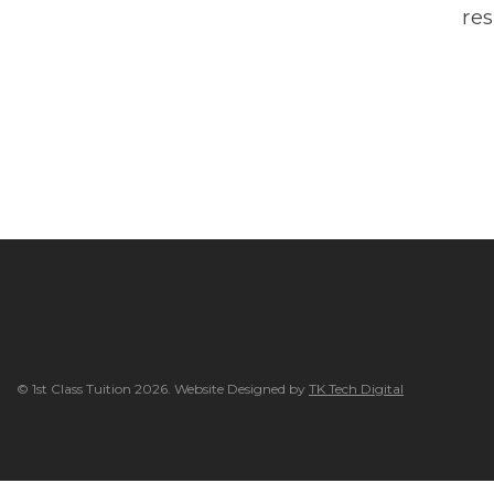
res
© 1st Class Tuition 2026. Website Designed by
TK Tech Digital