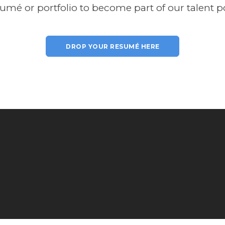
umé or portfolio to become part of our talent p
DROP YOUR RESUMÉ HERE