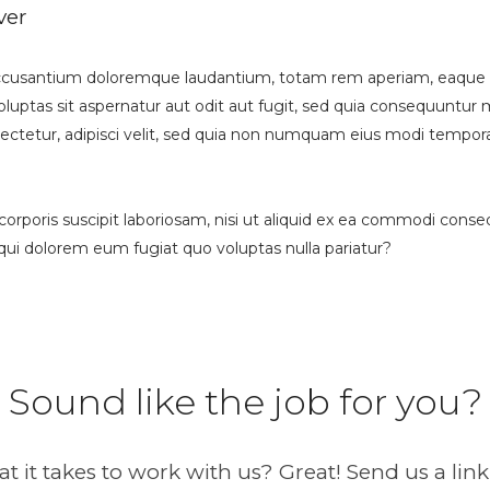
ver
accusantium doloremque laudantium, totam rem aperiam, eaque ips
luptas sit aspernatur aut odit aut fugit, sed quia consequuntur
sectetur, adipisci velit, sed quia non numquam eius modi tempo
rporis suscipit laboriosam, nisi ut aliquid ex ea commodi conse
 qui dolorem eum fugiat quo voluptas nulla pariatur?
Sound like the job for you?
t it takes to work with us? Great! Send us a link